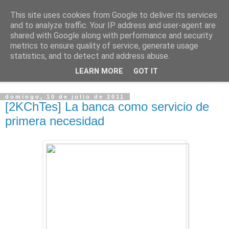
This site uses cookies from Google to deliver its services
2KChTes
and to analyze traffic. Your IP address and user-agent are
shared with Google along with performance and security
metrics to ensure quality of service, generate usage
Tomándome un descanso
statistics, and to detect and address abuse.
LEARN MORE
GOT IT
▼
domingo, 10 de julio de 2011
[2KChTes] La banca como servicio de
primera necesidad