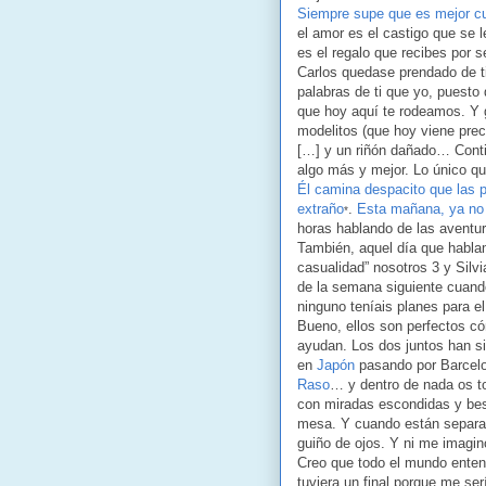
Siempre supe que es mejor c
el amor es el castigo que se 
es el regalo que recibes por s
Carlos quedase prendado de t
palabras de ti que yo, puesto
que hoy aquí te rodeamos. Y 
modelitos (que hoy viene pre
[…] y un riñón dañado… Conti
algo más y mejor. Lo único qu
Él camina despacito que las 
extraño
.
Esta mañana, ya no
*
horas hablando de las aventu
También, aquel día que habla
casualidad” nosotros 3 y Silv
de la semana siguiente cuan
ninguno teníais planes para el
Bueno, ellos son perfectos c
ayudan. Los dos juntos han sid
en
Japón
pasando por Barcelo
Raso
… y dentro de nada os t
con miradas escondidas y bes
mesa. Y cuando están separa
guiño de ojos. Y ni me imagin
Creo que todo el mundo enten
tuviera un final porque me se