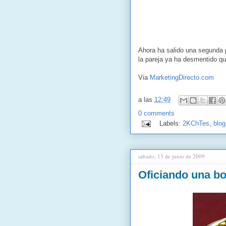
Ahora ha salido una segunda p
la pareja ya ha desmentido qu
Via
MarketingDirecto.com
a las
12:49
0 comments
Labels:
2KChTes
,
blog
sábado, 13 de junio de 2009
Oficiando una bo