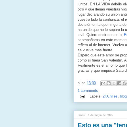
juntos. EN LA VIDA debéis olv
otro y que llenan vuestras vi
lugar declarando su unión 
vuestro lado la confianza, e
decisión en la que ninguna d
ha unido que no lo separe la u
civil. Quiero decir con esto,
E
acompañaros en este momento
refiero al de internet. Vuelvo
se vuelve más fuerte.
Espero que este amor se prop
como si fuera San Valentín. 
Realmente es el amor lo que f
gracias y que empiece Saturday
a las
13:00
1 comments
Labels:
2KChTes
,
blog
lunes, 18 de mayo de 2009
Esto es una "fene