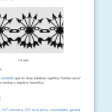
F.E.nefa
a
.
n
cenotafio
que en otras palabras significa "tumba vacía"
os
tumba) o sepulcro honorifico.
,
ChT comunica
,
ChT va la pinza
,
curiosidades
,
general