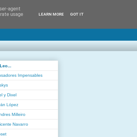
user-agent
erate usage
LEARN MORE
GOT IT
Leo...
sadores Impensables
skys
el y Dixel
ván López
ndres Milleiro
icente Navarro
pset