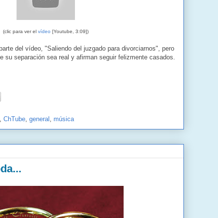
(clic para ver el
vídeo
[Youtube, 3:09])
arte del vídeo, "Saliendo del juzgado para divorciarnos", pero
e su separación sea real y afirman seguir felizmente casados.
,
ChTube
,
general
,
música
da...