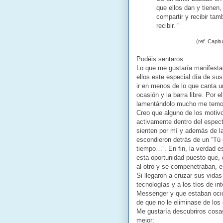
que ellos dan y tienen,
compartir y recibir ta
recibir. ”
(ref. Capit
Podéis sentaros.
Lo que me gustaría manifestar
ellos este especial día de su
ir en menos de lo que canta u
ocasión y la barra libre. Por
lamentándolo mucho me temo q
Creo que alguno de los motivo
activamente dentro del espect
sienten por mí y además de la
escondieron detrás de un “Tú
tiempo…”. En fin, la verdad 
esta oportunidad puesto que,
al otro y se compenetraban, 
Si llegaron a cruzar sus vida
tecnologías y a los tíos de i
Messenger y que estaban ocio
de que no le eliminase de lo
Me gustaría descubriros cosas
mejor: