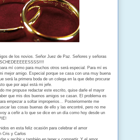
migos de los novios. Señor Juez de Paz. Señores y señoras
USCHEDEEEEESSSS!!!!
para mí como para muchos otros será especial. Para mí es
mi mejor amigo. Especial porque se casa con una muy buena
e será la primera boda de un colega en la que debo procurar
o que por aquí está mi jefe.
ndo me propuse redactar este escrito, quise darle el mayor
aber que mis dos buenos amigos se casan. El problema es
 para empezar a soltar improperios… Posteriormente me
buscar las cosas buenas de ello y las encontré, pero no me
 voy a ceñir a lo que se dice en un día como hoy desde un
PIE!
idos en esta feliz ocasión para celebrar el amor
 Cris y Carlos
ar y recibir y también en tener y compartir. Y el amor