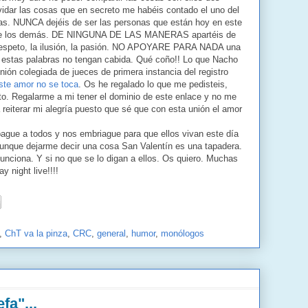
idar las cosas que en secreto me habéis contado el uno del
das. NUNCA dejéis de ser las personas que están hoy en este
ante los demás. DE NINGUNA DE LAS MANERAS apartéis de
l respeto, la ilusión, la pasión. NO APOYARE PARA NADA una
e estas palabras no tengan cabida. Qué coño!! Lo que Nacho
nión colegiada de jueces de primera instancia del registro
ste amor no se toca
. Os he regalado lo que me pedisteis,
. Regalarme a mi tener el dominio de este enlace y no me
 a reiterar mi alegría puesto que sé que con esta unión el amor
ague a todos y nos embriague para que ellos vivan este día
Aunque dejarme decir una cosa San Valentín es una tapadera.
unciona. Y si no que se lo digan a ellos. Os quiero. Muchas
 night live!!!!
,
ChT va la pinza
,
CRC
,
general
,
humor
,
monólogos
fa"...