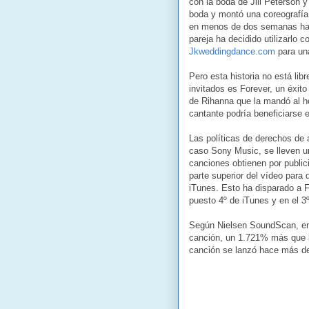
con la boda de Jill Peterson 
boda y montó una coreografía
en menos de dos semanas ha c
pareja ha decidido utilizarlo
Jkweddingdance.com
para una
Pero esta historia no está lib
invitados es Forever, un éxit
de Rihanna que la mandó al h
cantante podría beneficiarse 
Las políticas de derechos de 
caso Sony Music, se lleven u
canciones obtienen por public
parte superior del vídeo par
iTunes. Esto ha disparado a F
puesto 4º de iTunes y en el 
Según Nielsen SoundScan, en 
canción, un 1.721% más que l
canción se lanzó hace más d