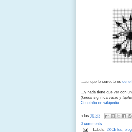
...aunque lo correcto es
cenef
...y nada tiene que ver con u
(
kenos
significa vacío y
taph
Cenotafio en wikipedia
.
a las
19:30
0 comments
Labels:
2KChTes
,
blog