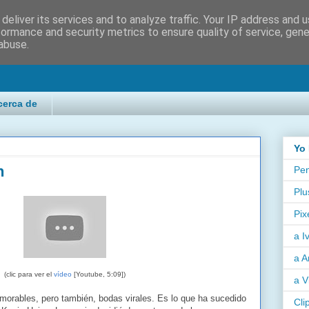
deliver its services and to analyze traffic. Your IP address and 
formance and security metrics to ensure quality of service, gen
abuse.
cerca de
Yo 
n
Pen
Plu
Pix
a I
a A
(clic para ver el
vídeo
[Youtube, 5:09])
a V
orables, pero también, bodas virales. Es lo que ha sucedido
Cli