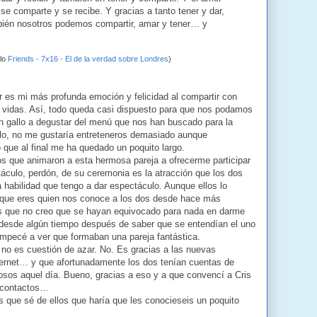
 se comparte y se recibe. Y gracias a tanto tener y dar,
mbién nosotros podemos compartir, amar y tener… y
ulo
Friends - 7x16 - El de la verdad sobre Londres
)
 es mi más profunda emoción y felicidad al compartir con
s vidas. Así, todo queda casi dispuesto para que nos podamos
n gallo a degustar del menú que nos han buscado para la
 ello, no me gustaría entreteneros demasiado aunque
ue al final me ha quedado un poquito largo.
s que animaron a esta hermosa pareja a ofrecerme participar
áculo, perdón, de su ceremonia es la atracción que los dos
 habilidad que tengo a dar espectáculo. Aunque ellos lo
 que eres quien nos conoce a los dos desde hace más
es que no creo que se hayan equivocado para nada en darme
 desde algún tiempo después de saber que se entendían el uno
empecé a ver que formaban una pareja fantástica.
s no es cuestión de azar. No. Es gracias a las nuevas
nternet… y que afortunadamente los dos tenían cuentas de
sos aquel día. Bueno, gracias a eso y a que convencí a Cris
s contactos…
 que sé de ellos que haría que les conocieseis un poquito