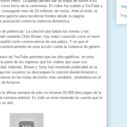
y Kevin Heinz. La pareja decidió dar un toque de humor a su
 como inicio de la ceremonia. El vídeo fue subido a YouTube y
Va
onseguido más de 15 millones de vistas. Ante el éxito, la
Fa
 como gancho para recolectar fondos desde su página
 asociación contra la violencia doméstica.
re de polémicas. La canción que bailan los novios y los
o del cantante Chris Brown, hoy mejor conocido como el novio
ospital como consecuencia de una paliza. Y es que el
económicamente de esta acción contra la violencia de género.
autor de YouTube permiten que las discográficas, en este
na parte de los ingresos que los vídeos que usan sus
idad. Además, Brown y Sony han insertado publicidad en la
a que los usuarios se descarguen la canción desde Amazon o
orever en las listas de éxitos más vendidos, situándose en el
3º de Amazon.
la última semana de julio se hicieron 50.000 descargas de la
a semana anterior. Es todo un éxito teniendo en cuenta que la
e un año.