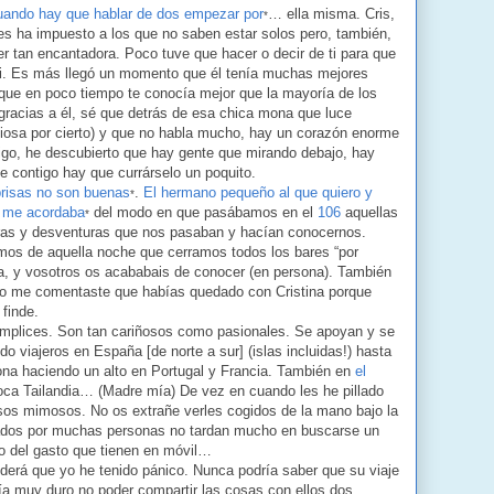
uando hay que hablar de dos empezar por
… ella misma. Cris,
*
les ha impuesto a los que no saben estar solos pero, también,
er tan encantadora. Poco tuve que hacer o decir de ti para que
i. Es más llegó un momento que él tenía muchas mejores
 que en poco tiempo te conocía mejor que la mayoría de los
gracias a él, sé que detrás de esa chica mona que luce
ciosa por cierto) y que no habla mucho, hay un corazón enorme
go, he descubierto que hay gente que mirando debajo, hay
e contigo hay que currárselo un poquito.
prisas no son buenas
.
El hermano pequeño al que quiero y
*
 me acordaba
del modo en que pasábamos en el
106
aquellas
*
ras y desventuras que nos pasaban y hacían conocernos.
mos de aquella noche que cerramos todos los bares “por
ia, y vosotros os acababais de conocer (en persona). También
do me comentaste que habías quedado con Cristina porque
 finde.
ómplices. Son tan cariñosos como pasionales. Se apoyan y se
o viajeros en España [de norte a sur] (islas incluidas!) hasta
na haciendo un alto en Portugal y Francia. También en
el
oca Tailandia… (Madre mía) De vez en cuando les he pillado
os mimosos. No os extrañe verles cogidos de la mano bajo la
dos por muchas personas no tardan mucho en buscarse un
o del gasto que tienen en móvil…
derá que yo he tenido pánico. Nunca podría saber que su viaje
ría muy duro no poder compartir las cosas con ellos dos