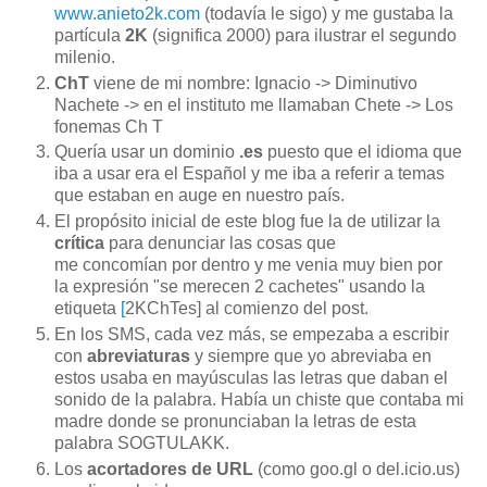
www.anieto2k.com
(todavía le sigo) y me gustaba la
partícula
2K
(significa 2000) para ilustrar el segundo
milenio.
ChT
viene de mi nombre: Ignacio -> Diminutivo
Nachete -> en el instituto me llamaban Chete -> Los
fonemas Ch T
Quería usar un dominio
.es
puesto que el idioma que
iba a usar era el Español y me iba a referir a temas
que estaban en auge en nuestro país.
El propósito inicial de este blog fue la de utilizar la
crítica
para denunciar las cosas que
me concomían por dentro y me venia muy bien por
la expresión "se merecen 2 cachetes" usando la
etiqueta
[
2KChTes] al comienzo del post.
En los SMS, cada vez más, se empezaba a escribir
con
abreviaturas
y siempre que yo abreviaba en
estos usaba en mayúsculas las letras que daban el
sonido de la palabra. Había un chiste que contaba mi
madre donde se pronunciaban la letras de esta
palabra SOGTULAKK.
Los
acortadores de URL
(como goo.gl o del.icio.us)