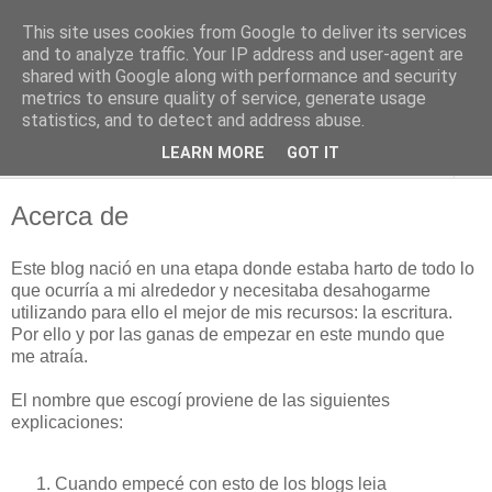
This site uses cookies from Google to deliver its services
2KChTes
and to analyze traffic. Your IP address and user-agent are
shared with Google along with performance and security
metrics to ensure quality of service, generate usage
Tomándome un descanso
statistics, and to detect and address abuse.
LEARN MORE
GOT IT
▼
Acerca de
Este blog nació en una etapa donde estaba harto de todo lo
que ocurría a mi alrededor y necesitaba desahogarme
utilizando para ello el mejor de mis recursos: la escritura.
Por ello y por las ganas de empezar en este mundo que
me atraía.
El nombre que escogí proviene de las siguientes
explicaciones:
Cuando empecé con esto de los blogs leia