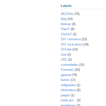
Labels
2KChTes
(76)
blog
(14)
bromas
(3)
ChesT
(9)
ChoChT
(2)
ChT comunica
(23)
ChT va la pinza
(18)
ChTube
(14)
cine
(2)
CRC
(2)
curiosidades
(15)
Formula1
(10)
general
(70)
humor
(17)
Indignados
(1)
informatica
(6)
juegos
(1)
Leido por...
(5)
monólogos
(3)