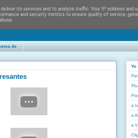
deliver its services and to analyze traffic. Your IP address and 
formance and security metrics to ensure quality of service, gen
abuse.
cerca de
Yo 
resantes
Pen
Plu
Pix
a I
a A
a V
Cli