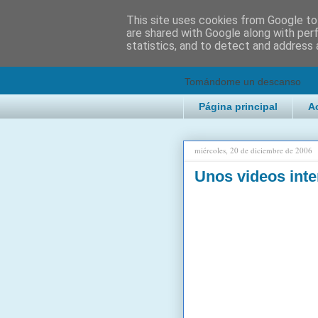
This site uses cookies from Google to 
are shared with Google along with per
2KChTes
statistics, and to detect and address 
Tomándome un descanso
Página principal
A
miércoles, 20 de diciembre de 2006
Unos videos inte