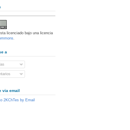
e
sta licenciado bajo una licencia
Commons
.
se a
das
tarios
 via email
to 2KChTes by Email