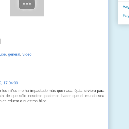
Va
Fa
ube
,
general
,
video
6, 17:04:00
e los niños me ha impactado más que nada..ójala sirviera para
ta de que sólo nosotros podemos hacer que el mundo sea
o es educar a nuestros hijos...