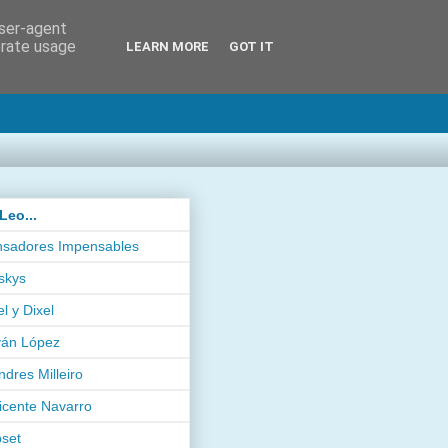
user-agent
erate usage
LEARN MORE
GOT IT
Leo...
sadores Impensables
skys
el y Dixel
ván López
ndres Milleiro
icente Navarro
pset