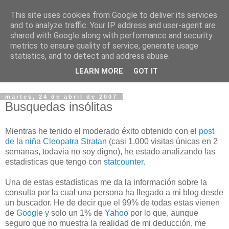
This site uses cookies from Google to deliver its services
2KChTes
and to analyze traffic. Your IP address and user-agent are
shared with Google along with performance and security
metrics to ensure quality of service, generate usage
Tomándome un descanso
statistics, and to detect and address abuse.
LEARN MORE
GOT IT
▼
martes, 24 de abril de 2007
Busquedas insólitas
Mientras he tenido el moderado éxito obtenido con el
post
de la niña Cleopatra Stratan
(casi 1.000 visitas únicas en 2
semanas, todavia no soy digno), he estado analizando las
estadisticas que tengo con
statcounter
.
Una de estas estadísticas me da la información sobre la
consulta por la cual una persona ha llegado a mi blog desde
un buscador. He de decir que el 99% de todas estas vienen
de
Google
y solo un 1% de
Yahoo
por lo que, aunque
seguro que no muestra la realidad de mi deducción, me