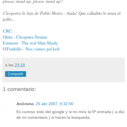
please stand up, please stand up?
Cleopatra la hija de Pablo Motos
- Anda! Que calladito lo tenia el
jodío...
CRC
:
Ghita - Cleopatra Stratan
Eminem
-
The real Slim Shady
O'Funkillo
-
Nos vamos pal keli
a las
23:18
Compartir
1 comentario:
Anónimo
25 abr 2007, 9:32:00
Es curioso esto del google y si no mira la 5ª entrada ( a día
de mi comentario ) si haces la búsqueda..