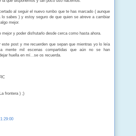
de la que disponemos y tan poco uso hacemos.
ertado al seguir el nuevo rumbo que te has marcado ( aunque
a lo sabes ) y estoy seguro de que quien se atreve a cambiar
algo mejor.
 mejor y poder disfrutarlo desde cerca como hasta ahora.
r este post y me recuerden que sepan que mientras yo lo leía
a mente mil escenas compartidas que aún no se han
dejar huella en mí...se os recuerda.
CRC
La frontera ) ;)
21:29:00