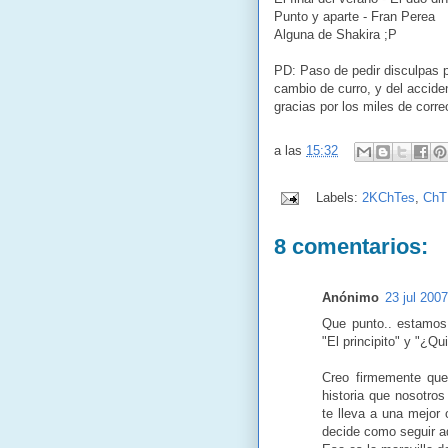
Punto y aparte - Fran Perea
Alguna de Shakira ;P
PD: Paso de pedir disculpas p
cambio de curro, y del acci
gracias por los miles de corre
a las
15:32
Labels:
2KChTes
,
ChT
8 comentarios:
Anónimo
23 jul 2007
Que punto.. estamos
"El principito" y "¿Q
Creo firmemente que
historia que nosotro
te lleva a una mejor 
decide como seguir a