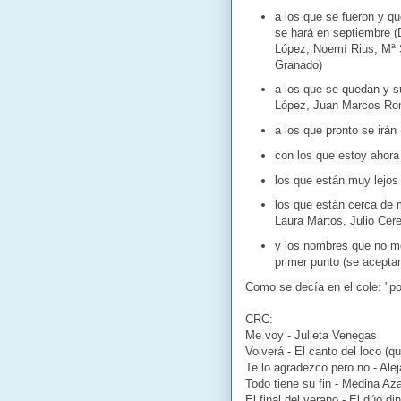
a los que se fueron y q
se hará en septiembre 
López, Noemí Rius, Mª S
Granado)
a los que se quedan y s
López, Juan Marcos Ro
a los que pronto se irán 
con los que estoy ahora
los que están muy lejos
los que están cerca de 
Laura Martos, Julio Cer
y los nombres que no me
primer punto (se acepta
Como se decía en el cole: "po
CRC:
Me
voy - Julieta Venegas
Volverá - El canto del loco (q
Te lo agradezco pero no - Ale
Todo tiene su fin - Medina Az
El final del verano - El dúo d