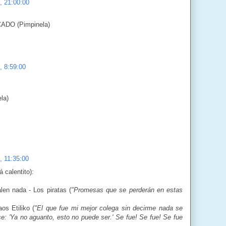
7, 21:00:00
DO (Pimpinela)
, 8:59:00
la)
, 11:35:00
 calentito):
en nada - Los piratas (
"Promesas que se perderán en estas
os Etiliko (
"El que fue mi mejor colega sin decirme nada se
se: 'Ya no aguanto, esto no puede ser.' Se fue! Se fue! Se fue