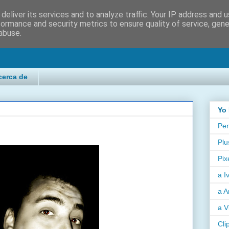
deliver its services and to analyze traffic. Your IP address and 
formance and security metrics to ensure quality of service, gen
abuse.
cerca de
Yo 
Pen
Plu
Pix
a I
a A
a V
Cli