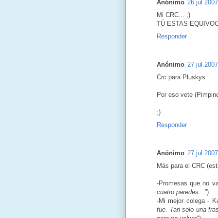
Anónimo
26 jul 200
Mi CRC... ;)
TÚ ESTAS EQUIVOCA
Responder
Anónimo
27 jul 2007
Crc para Pluskys...
Por eso vete (Pimpine
;)
Responder
Anónimo
27 jul 2007
Más para el CRC (está
-Promesas que no val
cuatro paredes..."
)
-Mi mejor colega - Ka
fue. Tan solo una fra