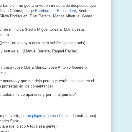
ue tambien me gustaría ver en mi cena de despedida que
(David Gómez,
Jorge Estebaranz
,
El heladero
, Beatriz
ilvia Rodríguez, Pilar Peralta, Marisa Albertus, Gema
ufren mi huida (Pedro Miguel Cuesta, Maria Jesús
mero)
(jejeje, no lo voy a decir pero sabéis quienes sois)
 y estuve allí (Manuel Barrete, Raquel Pache)
mi casa (Jose María Muñoz, Jose Antonio Guerrero,
ezo)
 acuerdo y que me dejo pero que están incluidos en el
n protestas en los comentarios)
r todos mis compañeros y por mi el primero"
ue por cierto,
es un plagio
y
no es el único
de este grupo)
jandro Sanz
ahara (del disco A toda esa gente)
inámico