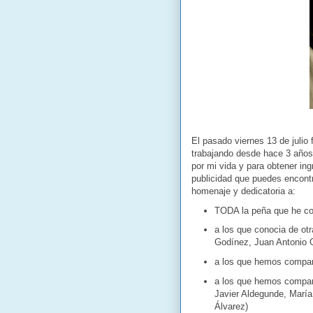
El pasado viernes 13 de julio
trabajando desde hace 3 años
por mi vida y para obtener ing
publicidad que puedes encontr
homenaje y dedicatoria a:
TODA la peña que he co
a los que conocia de ot
Godínez, Juan Antonio G
a los que hemos compart
a los que hemos compar
Javier Aldegunde, María
Álvarez)