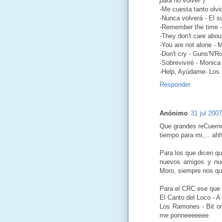
para no volver"
)
-Me cuesta tanto olvi
-Nunca volverá - El 
-Remember the time 
-They don't care abou
-You are not alone - 
-Don't cry - Guns'N'R
-Sobreviviré - Monica
-Help, Ayúdame- Los 
Responder
Anónimo
31 jul 200
Que grandes reCuerno
tiempo para mi,... ahh
Para los que dicen qu
nuevos amigos y nue
Moro, siempre nos qu
Para el CRC ese que e
El Canto del Loco - A
Los Ramones - Bit on
me ponneeeeeee