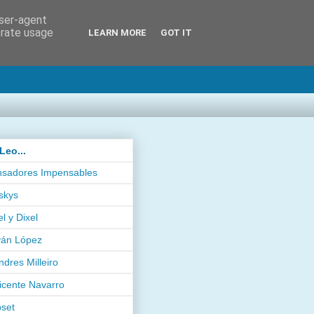
user-agent
erate usage
LEARN MORE
GOT IT
Leo...
sadores Impensables
skys
el y Dixel
ván López
ndres Milleiro
icente Navarro
pset