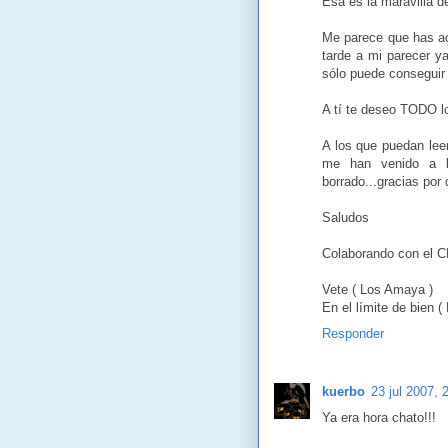
Esa es la maravilla 
Me parece que has ac
tarde a mi parecer y
sólo puede conseguir 
A tí te deseo TODO lo
A los que puedan lee
me han venido a l
borrado...gracias por 
Saludos
Colaborando con el 
Vete ( Los Amaya )
En el límite de bien ( 
Responder
kuerbo
23 jul 2007, 
Ya era hora chato!!!