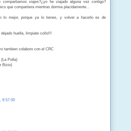
 compartiamos viajes?¿yo he viajado alguna vez contigo?
nico que compartiera mientras dormia placidamente...
 lo mejor, porque ya lo tienes, y volver a hacerlo es de
dejado huella, limpiate coño!!!
 yo tambien colaboro con el CRC
 (La Polla)
r Bizio)
, 8:57:00