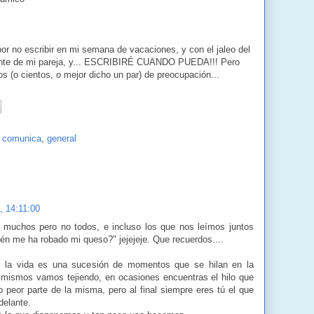
or no escribir en mi semana de vacaciones, y con el jaleo del
dente de mi pareja, y... ESCRIBIRÉ CUANDO PUEDA!!! Pero
os (o cientos, o mejor dicho un par) de preocupación...
 comunica
,
general
, 14:11:00
 muchos pero no todos, e incluso los que nos leímos juntos
uién me ha robado mi queso?" jejejeje. Que recuerdos....
 la vida es una sucesión de momentos que se hilan en la
s mismos vamos tejiendo, en ocasiones encuentras el hilo que
o peor parte de la misma, pero al final siempre eres tú el que
delante.