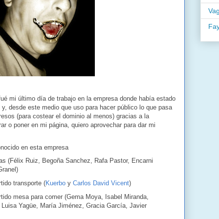
Va
Fa
 fué mi último día de trabajo en la empresa donde había estado
 y, desde este medio que uso para hacer público lo que pasa
resos (para costear el dominio al menos) gracias a la
ar o poner en mi página, quiero aprovechar para dar mi
nocido en esta empresa
ras (Félix Ruiz, Begoña Sanchez, Rafa Pastor, Encarni
ranel)
ido transporte (
Kuerbo
y
Carlos David Vicent
)
tido mesa para comer (Gema Moya, Isabel Miranda,
 Luisa Yagüe, María Jiménez, Gracia García, Javier