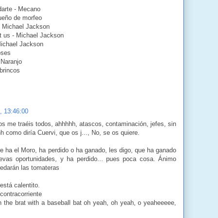
darte - Mecano
sueño de morfeo
- Michael Jackson
t us - Michael Jackson
Michael Jackson
oses
 Naranjo
brincos
7, 13:46:00
s me traéis todos, ahhhhh, atascos, contaminación, jefes, sin
h como diría Cuervi, que os j..., No, se os quiere.
e ha el Moro, ha perdido o ha ganado, les digo, que ha ganado
vas oportunidades, y ha perdido... pues poca cosa. Ánimo
edarán las tomateras
stá calentito.
 contracorriente
 the brat with a baseball bat oh yeah, oh yeah, o yeaheeeee,