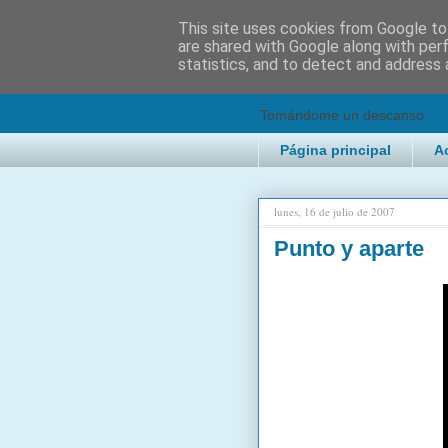
This site uses cookies from Google to 
are shared with Google along with per
2KChTes
statistics, and to detect and address 
Tomándome un descanso
Página principal
A
lunes, 16 de julio de 2007
Punto y aparte