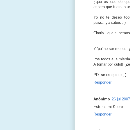
¿que es eso de que
espero que fuera lo u
Yo no te deseo todo
paws...ya sabes ;-)
Charly...que si hemos 
Y 'pa' no ser menos,
Iros todos a la mierda
A tomar por culo!! (Ze
PD: se os quiere ;-)
Responder
Anónimo
26 jul 2007
Este es mi Kuerbi...
Responder