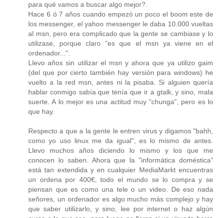
para qué vamos a buscar algo mejor?.
Hace 6 ó 7 años cuando empezó un poco el boom este de
los messenger, el yahoo messenger le daba 10.000 vueltas
al msn, pero era complicado que la gente se cambiase y lo
utilizase, porque claro "es que el msn ya viene en el
ordenador...".
Llevo años sin utilizar el msn y ahora que ya utilizo gaim
(del que por cierto también hay versión para windows) he
vuelto a la red msn, antes ni la pisaba. Si alguien quería
hablar conmigo sabía que tenía que ir a gtalk, y sino, mala
suerte. A lo mejor es una actitud muy "chunga", pero es lo
que hay.
Respecto a que a la gente le entren virus y digamos "bahh,
como yo uso linux me da igual", es lo mismo de antes.
Llevo muchos años diciendo lo mismo y los que me
conocen lo saben. Ahora que la "informática doméstica"
está tan extendida y en cualquier MediaMarkt encuentras
un ordena por 400€, todo el mundo se lo compra y se
piensan que es como una tele o un video. De eso nada
señores, un ordenador es algo mucho más complejo y hay
que saber utilizarlo, y sino, lee por internet o haz algún