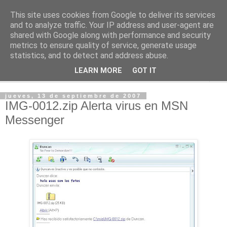
This site uses cookies from Google to deliver its services
2KChTes
and to analyze traffic. Your IP address and user-agent are
shared with Google along with performance and security
metrics to ensure quality of service, generate usage
Tomándome un descanso
statistics, and to detect and address abuse.
LEARN MORE
GOT IT
▼
jueves, 13 de septiembre de 2007
IMG-0012.zip Alerta virus en MSN
Messenger