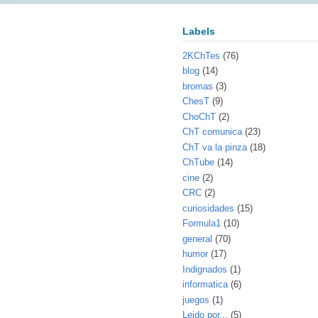
Labels
2KChTes
(76)
blog
(14)
bromas
(3)
ChesT
(9)
ChoChT
(2)
ChT comunica
(23)
ChT va la pinza
(18)
ChTube
(14)
cine
(2)
CRC
(2)
curiosidades
(15)
Formula1
(10)
general
(70)
humor
(17)
Indignados
(1)
informatica
(6)
juegos
(1)
Leido por...
(5)