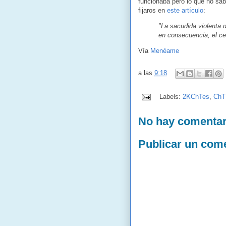
funcionaba pero lo que no sabi
fijaros en
este artículo
:
"La sacudida violenta 
en consecuencia, el ces
Vía
Menéame
a las
9:18
Labels:
2KChTes
,
ChT
No hay comentar
Publicar un com