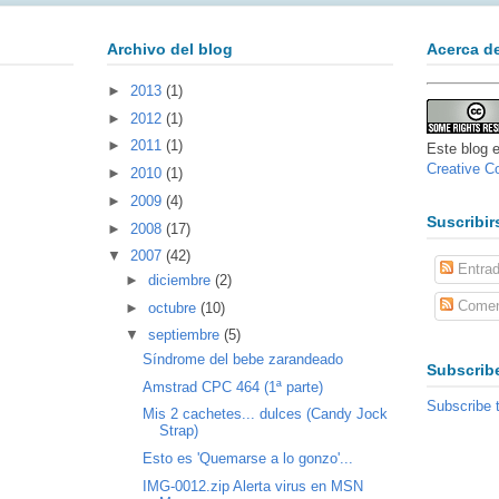
Archivo del blog
Acerca d
►
2013
(1)
►
2012
(1)
►
2011
(1)
Este blog e
Creative 
►
2010
(1)
►
2009
(4)
Suscribir
►
2008
(17)
▼
2007
(42)
Entra
►
diciembre
(2)
Comen
►
octubre
(10)
▼
septiembre
(5)
Síndrome del bebe zarandeado
Subscribe
Amstrad CPC 464 (1ª parte)
Subscribe 
Mis 2 cachetes... dulces (Candy Jock
Strap)
Esto es 'Quemarse a lo gonzo'...
IMG-0012.zip Alerta virus en MSN