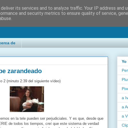
deliver its services and to analyze traffic. Your IP address and 
formance and security metrics to ensure quality of service, gen
abuse.
cerca de
Yo 
be zarandeado
Pen
Plu
o 2 (minuto 2:39 del siguiente vídeo)
Pix
a I
a A
a V
emos en la tele pueden ser perjudiciales. Y es que, desde que
SERIE de todos los tiempos, creí que este sistema de verdad
Cli