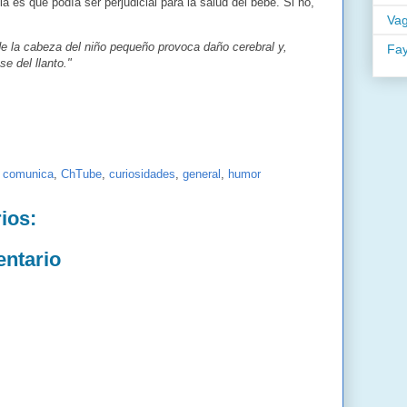
a es que podía ser perjudicial para la salud del bebe. Si no,
Va
de la cabeza del niño pequeño provoca daño cerebral y,
Fa
e del llanto."
 comunica
,
ChTube
,
curiosidades
,
general
,
humor
ios:
entario