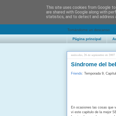
This site uses cookies from Google to 
are shared with Google along with per
2KChTes
statistics, and to detect and address 
Tomándome un descanso
Página principal
A
miércoles, 26 de septiembre de 2007
Síndrome del be
Friends
: Temporada 9, Capítul
En ocasiones las cosas que v
vi este capitulo de la mejor 