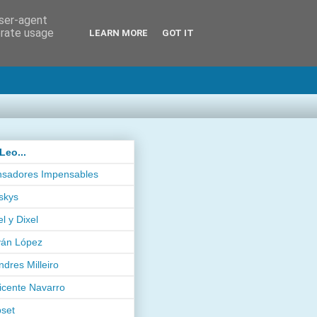
user-agent
erate usage
LEARN MORE
GOT IT
Leo...
sadores Impensables
skys
el y Dixel
ván López
ndres Milleiro
icente Navarro
pset