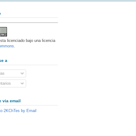
e
sta licenciado bajo una licencia
Commons
.
se a
das
tarios
 via email
to 2KChTes by Email