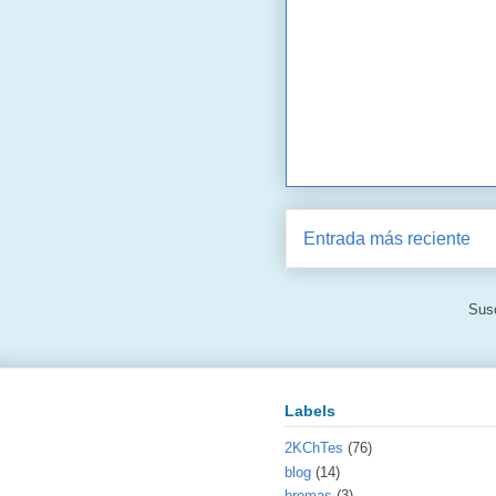
Entrada más reciente
Susc
Labels
2KChTes
(76)
blog
(14)
bromas
(3)