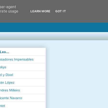
user-agent
erate usage
LEARN MORE
GOT IT
Leo...
sadores Impensables
skys
el y Dixel
ván López
ndres Milleiro
icente Navarro
pset