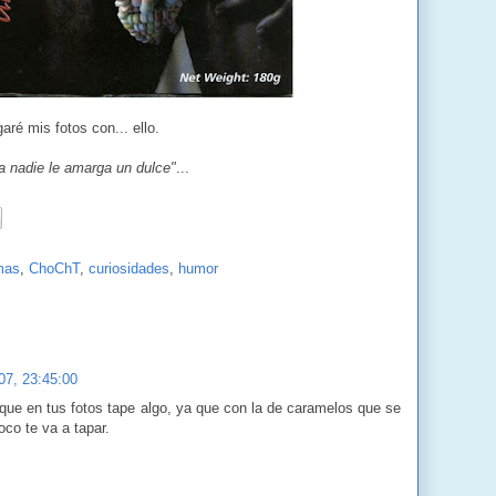
ré mis fotos con... ello.
a nadie le amarga un dulce"
...
mas
,
ChoChT
,
curiosidades
,
humor
07, 23:45:00
ue en tus fotos tape algo, ya que con la de caramelos que se
co te va a tapar.