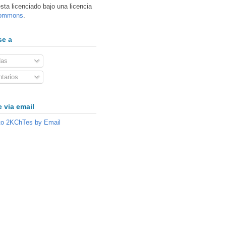
sta licenciado bajo una licencia
Commons
.
se a
das
tarios
 via email
to 2KChTes by Email