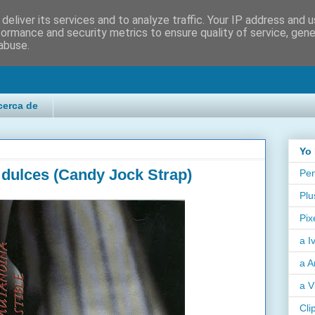
deliver its services and to analyze traffic. Your IP address and 
formance and security metrics to ensure quality of service, gen
abuse.
cerca de
Yo 
. dulces (Candy Jock Strap)
Pen
Plu
Pix
a I
a A
a V
Cli