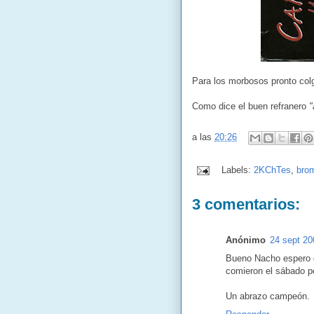
Para los morbosos pronto colga
Como dice el buen refranero
"
a las
20:26
Labels:
2KChTes
,
bro
3 comentarios:
Anónimo
24 sept 20
Bueno Nacho espero q
comieron el sábado po
Un abrazo campeón.