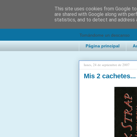
This site uses cookies from Google to 
are shared with Google along with per
2KChTes
statistics, and to detect and address 
Tomándome un descanso
Página principal
A
lunes, 24 de septiembre de 2007
Mis 2 cachetes..