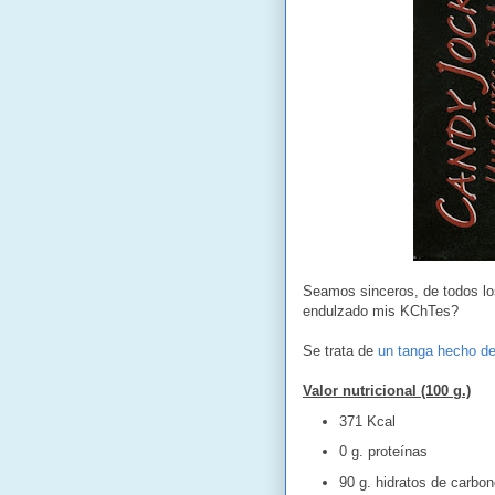
Seamos sinceros, de todos lo
endulzado mis KChTes?
Se trata de
un tanga hecho d
Valor nutricional (100 g.)
371 Kcal
0 g. proteínas
90 g. hidratos de carbon