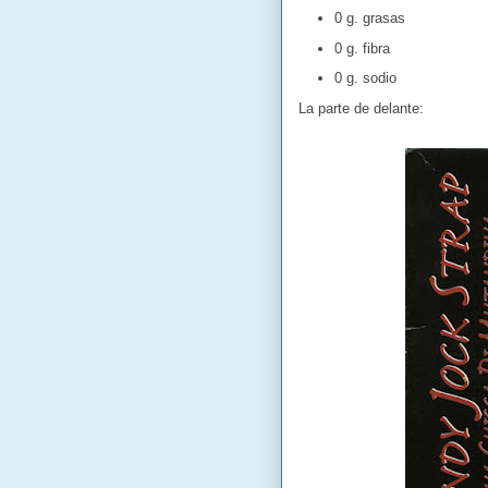
0 g. grasas
0 g. fibra
0 g. sodio
La parte de delante: