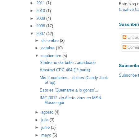
►
2011
(1)
Este blog e
Creative 
►
2010
(1)
►
2009
(4)
Suscribir
►
2008
(17)
▼
2007
(42)
Entra
►
diciembre
(2)
Comen
►
octubre
(10)
▼
septiembre
(5)
Síndrome del bebe zarandeado
Subscribe
Amstrad CPC 464 (1ª parte)
Subscribe 
Mis 2 cachetes... dulces (Candy Jock
Strap)
Esto es 'Quemarse a lo gonzo'...
IMG-0012.zip Alerta virus en MSN
Messenger
►
agosto
(4)
►
julio
(3)
►
junio
(3)
►
mayo
(6)