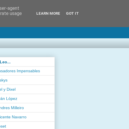
user-agent
erate usage
LEARN MORE
GOT IT
Leo...
sadores Impensables
skys
el y Dixel
ván López
ndres Milleiro
icente Navarro
pset