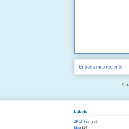
Entrada más reciente
Susc
Labels
2KChTes
(76)
blog
(14)