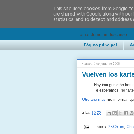
This site uses cookies from Google to 
are shared with Google along with per
2KChTes
statistics, and to detect and address 
Tomándome un descanso
Página principal
A
viernes, 6 de junio de 2008
Vuelven los kart
Hoy inauguración kartin
Te esperamos, no falte
Otro año más
me informan que 
a las
10:22
Labels:
2KChTes
,
Che