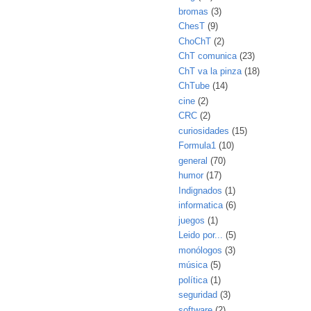
bromas
(3)
ChesT
(9)
ChoChT
(2)
ChT comunica
(23)
ChT va la pinza
(18)
ChTube
(14)
cine
(2)
CRC
(2)
curiosidades
(15)
Formula1
(10)
general
(70)
humor
(17)
Indignados
(1)
informatica
(6)
juegos
(1)
Leido por...
(5)
monólogos
(3)
música
(5)
política
(1)
seguridad
(3)
software
(2)