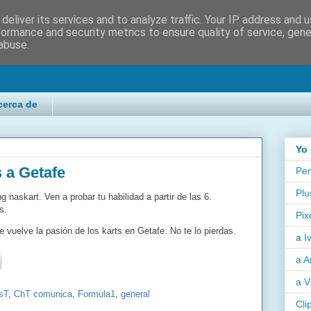
deliver its services and to analyze traffic. Your IP address and 
formance and security metrics to ensure quality of service, gen
abuse.
cerca de
Yo 
s a Getafe
Pen
Plu
g naskart. Ven a probar tu habilidad a partir de las 6.
s.
Pix
vuelve la pasión de los karts en Getafe. No te lo pierdas.
a I
a A
a V
sT
,
ChT comunica
,
Formula1
,
general
Cli