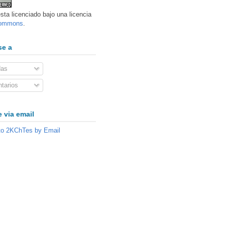
sta licenciado bajo una licencia
Commons
.
se a
das
tarios
 via email
to 2KChTes by Email