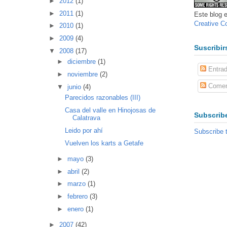
►
2012
(1)
►
2011
(1)
Este blog e
Creative 
►
2010
(1)
►
2009
(4)
Suscribir
▼
2008
(17)
►
diciembre
(1)
Entra
►
noviembre
(2)
Comen
▼
junio
(4)
Parecidos razonables (III)
Casa del valle en Hinojosas de
Subscribe
Calatrava
Leido por ahí
Subscribe 
Vuelven los karts a Getafe
►
mayo
(3)
►
abril
(2)
►
marzo
(1)
►
febrero
(3)
►
enero
(1)
►
2007
(42)