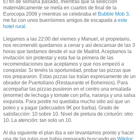
El fin de semana pasado, mientras que la selección
matemáticamente se metía en cuartos de final de la
Eurocopa 2008 y mientras se celebraba el
Bubble Mob 3
,
me fui con unos buenísimos amigos de escapada a
este
hotel rural
.
Llegamos a las 22:00 del viernes y Manuel, el propietario,
nos recomendó quedarnos a cenar y así descansar de las 3
horas que tardamos desde el sur de Madrid. Aceptamos la
invitación sin protestar y esta fue la primera de las
recomendaciones que aceptamos y que nos empezó a
conquistar. Si tenéis la oportunidad, probar las pizzas que
nos prepararon. Estas pizzas las traían expresamente de un
obrador de Puertollano (Restaurante el Bohemios). Para
acompañar las pizzas pusieron en el centro una ensalada
(enorme) de lechuga y tomate con piña, naranja y una salsa
exquisita. Para postre no quedaba mucho sitio así que un
poleo y a pagar (adecuados 9€ por barba). Grado de
satisfacción: 10 sobre 10. Nivel de pretura de cinturón: otro
10. La atención: tan solo un 10.
Al dia siguiente el plan iba a ser levantarnos pronto y hacer
una de las rutas que habia preparado buscando en
Wikiloc
.