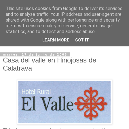
This site uses cookies from Google to deliver its services
2KChTes
and to analyze traffic. Your IP address and user-agent are
shared with Google along with performance and security
metrics to ensure quality of service, generate usage
Tomándome un descanso
statistics, and to detect and address abuse.
LEARN MORE
GOT IT
▼
martes, 17 de junio de 2008
Casa del valle en Hinojosas de
Calatrava